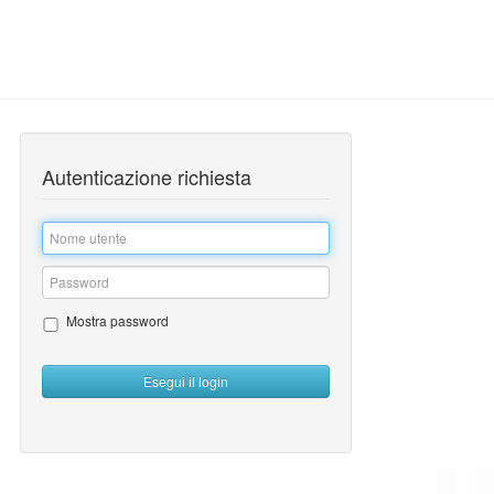
Autenticazione richiesta
Inserire
il
nome
Inserire
dell'utente
la
Mostra password
password
Esegui il login